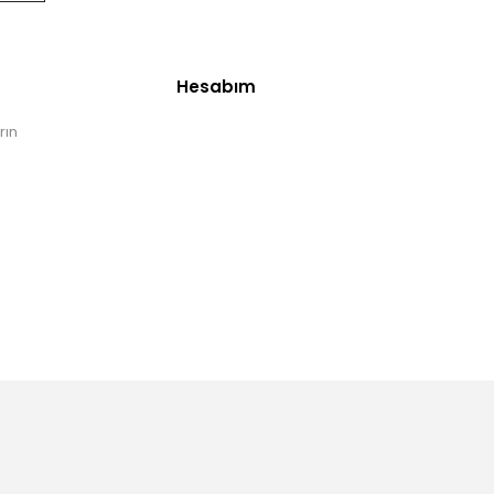
Hesabım
rın