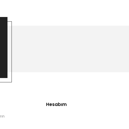
Hesabım
rın