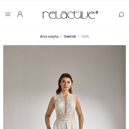
Ana sayfa
/
Gelinlik
/
1945